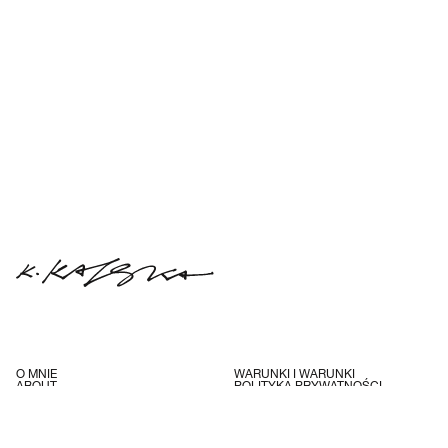
O MNIE
WARUNKI I WARUNKI
ABOUT
POLITYKA PRYWATNOŚCI
KONTAKT
INSTAGRAM
WYSYŁKA
FACEBOOK