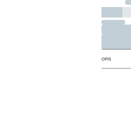
Option Label
OPIS
Rozmiar 34
Błyszcząca s
Bezpieczny d
Odporny na 