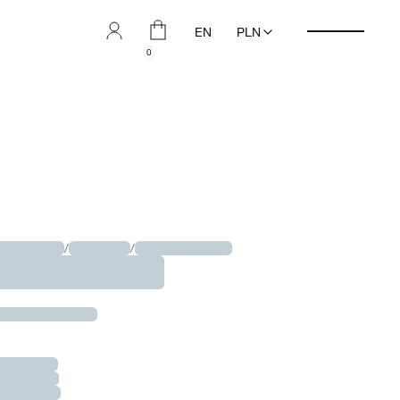
EN
PLN
0
OLLECTION
/
KOLCZYKI
/
PRODUCT TITLE
L STUDS L
LECTED OPTION