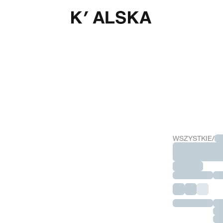
SKIE
WSZYSTKIE
/
C
TIDA
Option Label
SE
Option Label