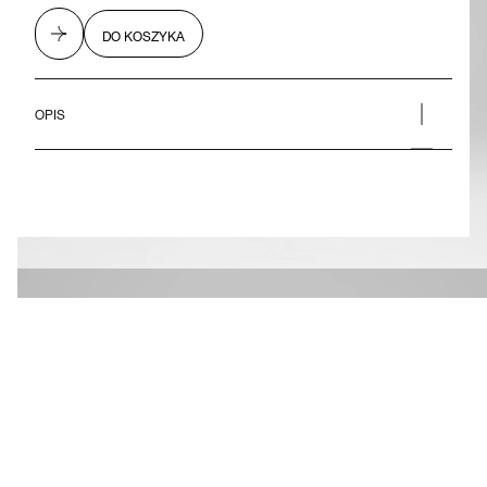
PIERŚCIONKI
KOLCZYKI
DO KOSZYKA
BRANSOLETKI
ODZIEŻ SPORTOWA DAMSKA
K.0.1. SELECTION
SUKIENKI DAMSKIE
K.0.2. SELECTION
OPIS
TOPY I T-SHIRTY
BLUZY I BLUZY Z KAPTUREM
• tkanina koronkowa
DAMSKIE
SPODNIE DAMSKIE
• taktyczne zapięcie
SPÓDNICE DAMSKIE
• Długość maxi
KIMONA DAMSKIE
BIŻUTERIA
• wyprodukowano w Polsce
KURTKI I PŁASZCZE DAMSKIE