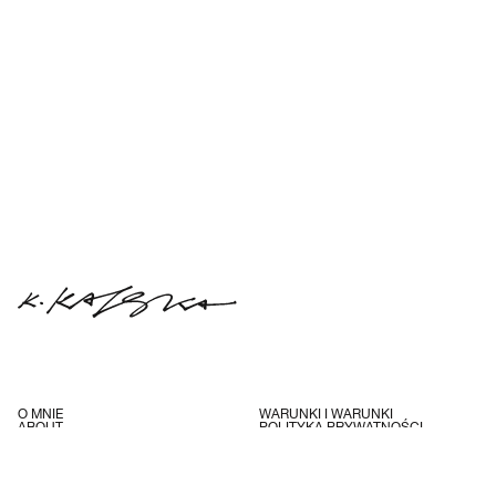
O MNIE
WARUNKI I WARUNKI
ABOUT
POLITYKA PRYWATNOŚCI
KONTAKT
INSTAGRAM
WYSYŁKA
FACEBOOK